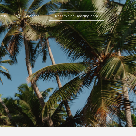
téis
Seleções
Reserve no Booking.com